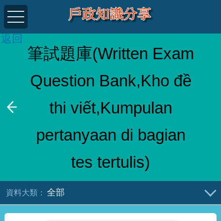
返回
筆試題庫(Written Exam
Question Bank,Kho đề
thi viết,Kumpulan
pertanyaan di bagian
tes tertulis)
全部