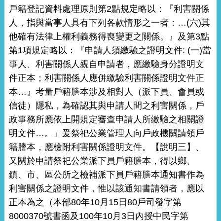
戶籍登記資料處理原則第2點規定略以：『利害關係
人，指與當事人具有下列各款情形之一者：…(六)其
他確有法律上權利義務得喪變更之關係。』及第3點
第1項規定略以：『申請人須繳驗之證明文件: (一)當
事人、利害關係人親自申請者，應繳驗身分證明文
件正本；利害關係人應併繳驗利害關係證明文件正
本…』考量戶籍謄本涉及相對人（派下員、會員或
信徒）隱私，為確認其與申請人間之利害關係，戶
政事務所應依上開規定審查申請人所繳驗之相關證
明文件…。」爰祭祀公業管理人向戶政機關請領戶
籍謄本，應檢附利害關係證明文件。【說明三】、
又關於申請祭祀公業派下員戶籍謄本，得以鄉、
鎮、市、區公所之檢補派下員戶籍謄本通知書作為
利害關係之證明文件，惟以該通知書請領者，應以
正本為之（本部80年10月15日80戶司發字第
8000370號書函及100年10月3日內授中民字第