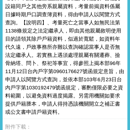
設籍同戶之其他旁系親屬資料，考量前揭資料係屬
日據時期戶口調查簿資料，得由申請人以閱覽方式
查詢。【說明四】、考量死亡之當事人如無民法第
1138條規定之法定繼承人，即由其他親屬敘明使用
目的請領其除戶戶籍資料，似過於寬鬆，如資料年
代久遠，戶政事務所亦難以查詢確認當事人是否無
法定繼承人。若實務上遇須處理親屬有關遷葬、撿
骨納塔、問卜、祭祀等事宜，得參照上揭本部96年
11月12日台內戶字第0960176627號函規定意旨，由
申請人以閱覽方式查詢，並依本部103年6月23日台
內戶字第1030192479號函規定，審酌僅限必要之資
料範圍，以避免資料過度揭露。另需用機關如要求
提供戶籍謄本，申請人得持憑該機關開立之補正書
或公文書申請戶籍資料。