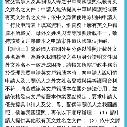
繳交當事人及其關係人等之中華民國護照或載有英
文姓名之文件；申請人無法提具中華民國護照或載
有英文姓名之文件，依中文譯音使用原則由申請人
自行於申請表上填寫資料。惟實務上屢有英文戶籍
謄本所載父、母外文姓名與渠等護照所載不一，致
持該英文戶籍謄本之申請案件遭法國單位拒絕。
【說明三】鑒於國人在國外身分係以護照所載外文
姓名為準，為避免我國核發之各項身分證明文件因
外文姓名不一致造成困擾，請轉知所轄戶政事務所
於受理民眾申請英文戶籍謄本時，向申請人說明倘
申請人及其關係人之外文姓名登載與渠等護照資料
不符，將造成該英文戶籍謄本在國外無法使用，並
請依核發英文戶籍謄本作業要點規定，要求申請人
優先提具申請人及父、母、配偶等關係人之我國護
照，倘無我國護照，再依以下順序辦理：（1）請申
請人提供其他載有英文姓名之文件；（2）依中文譯