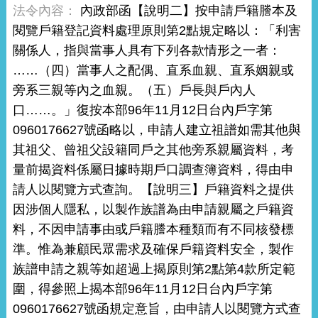
內政部函【說明二】按申請戶籍謄本及
閱覽戶籍登記資料處理原則第2點規定略以：「利害
關係人，指與當事人具有下列各款情形之一者：
……（四）當事人之配偶、直系血親、直系姻親或
旁系三親等內之血親。（五）戶長與戶內人
口……。」復按本部96年11月12日台內戶字第
0960176627號函略以，申請人建立祖譜如需其他與
其祖父、曾祖父設籍同戶之其他旁系親屬資料，考
量前揭資料係屬日據時期戶口調查簿資料，得由申
請人以閱覽方式查詢。【說明三】戶籍資料之提供
因涉個人隱私，以製作族譜為由申請親屬之戶籍資
料，不因申請事由或戶籍謄本種類而有不同核發標
準。惟為兼顧民眾需求及確保戶籍資料安全，製作
族譜申請之親等如超過上揭原則第2點第4款所定範
圍，得參照上揭本部96年11月12日台內戶字第
0960176627號函規定意旨，由申請人以閱覽方式查