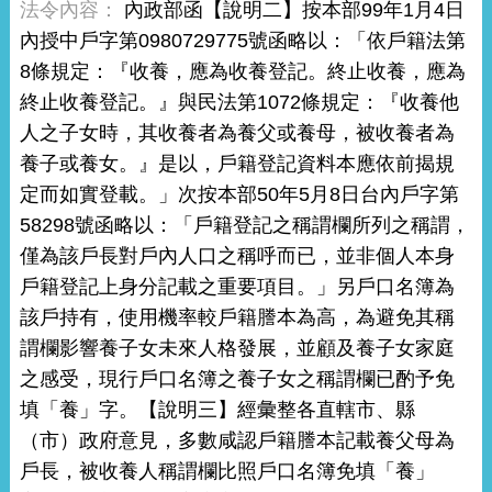
內政部函【說明二】按本部99年1月4日
內授中戶字第0980729775號函略以：「依戶籍法第
8條規定：『收養，應為收養登記。終止收養，應為
終止收養登記。』與民法第1072條規定：『收養他
人之子女時，其收養者為養父或養母，被收養者為
養子或養女。』是以，戶籍登記資料本應依前揭規
定而如實登載。」次按本部50年5月8日台內戶字第
58298號函略以：「戶籍登記之稱謂欄所列之稱謂，
僅為該戶長對戶內人口之稱呼而已，並非個人本身
戶籍登記上身分記載之重要項目。」另戶口名簿為
該戶持有，使用機率較戶籍謄本為高，為避免其稱
謂欄影響養子女未來人格發展，並顧及養子女家庭
之感受，現行戶口名簿之養子女之稱謂欄已酌予免
填「養」字。【說明三】經彙整各直轄市、縣
（市）政府意見，多數咸認戶籍謄本記載養父母為
戶長，被收養人稱謂欄比照戶口名簿免填「養」