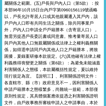
屬關係之範圍。(五)戶長與戶內人口（第5款）：按
本部96年10月15日台內戶字第0960156119號函略
以，戶長允許寄居人口或其他親屬遷入其戶內，該
戶戶內人口即有共同生活之關係，除共同事業戶
外，戶內人口申請全戶戶籍謄本（含寄居人口），
無需另提憑戶長委託書或同意書。惟考量寄居人口
與戶內其他人口無親屬關係或法律上之權利義務關
係，如得逕申請同戶內其他人口之戶籍謄本，將致
困擾，爰錄案研修本款規定。(六)其他確有法律上權
利義務得喪變更之關係（第6款）：為避免未能涵蓋
利害關係人之態樣，本款屬概括性規定，爰以維持
現行規定為宜。【說明三】、利害關係證明文件：
各直轄市、縣（市）政府意見不一，因利害關係人
申請戶籍謄本之態樣繁多，尚難統一規範，本部僅
原則性規定，其具體個案應依提憑之利害關係證明
文件，由戶政事務所審核申請人之申請事由，本於