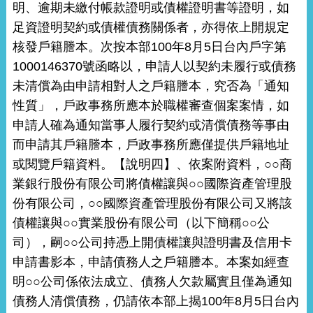
明、逾期未繳付帳款證明或債權證明書等證明，如
足資證明契約或債權債務關係者，亦得依上開規定
核發戶籍謄本。次按本部100年8月5日台內戶字第
1000146370號函略以，申請人以契約未履行或債務
未清償為由申請相對人之戶籍謄本，究否為「通知
性質」，戶政事務所應本於職權審查個案案情，如
申請人確為通知當事人履行契約或清償債務等事由
而申請其戶籍謄本，戶政事務所應僅提供戶籍地址
或閱覽戶籍資料。【說明四】、依案附資料，○○商
業銀行股份有限公司將債權讓與○○國際資產管理股
份有限公司，○○國際資產管理股份有限公司又將該
債權讓與○○實業股份有限公司（以下簡稱○○公
司），嗣○○公司持憑上開債權讓與證明書及信用卡
申請書影本，申請債務人之戶籍謄本。本案如經查
明○○公司係依法成立、債務人欠款屬實且僅為通知
債務人清償債務，仍請依本部上揭100年8月5日台內