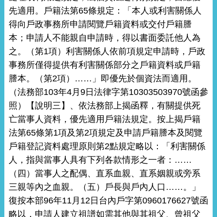
先適用。戶籍法第65條規定：「本人或利害關係人
得向戶政事務所申請閱覽戶籍資料或交付戶籍謄
本；申請人不能親自申請時，得以書面委託他人為
之。（第1項）利害關係人依前項規定申請時，戶政
事務所僅得提供有利害關係部分之戶籍資料或戶籍
謄本。（第2項）……」即優先於個資法而適用。
（法務部103年4月9日法律字第10303503970號函參
照）【說明三】、依法務部上揭函釋，有關提供死
亡當事人資料，優先適用戶籍法規定。按上揭戶籍
法第65條第1項及第2項規定及申請戶籍謄本及閱覽
戶籍登記資料處理原則第2點規定略以：「利害關係
人，指與當事人具有下列各款情形之一者：……
（四）當事人之配偶、直系血親、直系姻親或旁系
三親等內之血親。（五）戶長與戶內人口……。」
復按本部96年11月12日台內戶字第0960176627號函
略以，申請人建立祖譜如需其他與其祖父、曾祖父