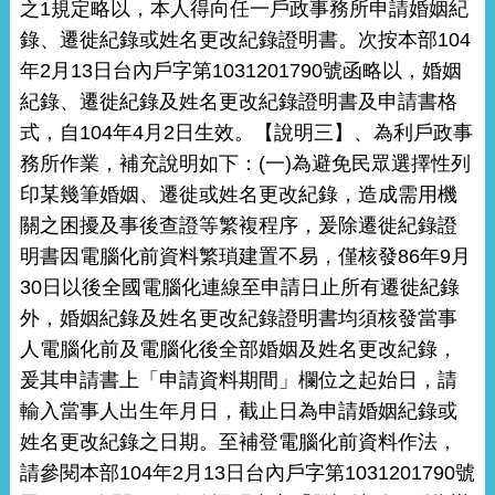
之1規定略以，本人得向任一戶政事務所申請婚姻紀
錄、遷徙紀錄或姓名更改紀錄證明書。次按本部104
年2月13日台內戶字第1031201790號函略以，婚姻
紀錄、遷徙紀錄及姓名更改紀錄證明書及申請書格
式，自104年4月2日生效。【說明三】、為利戶政事
務所作業，補充說明如下：(一)為避免民眾選擇性列
印某幾筆婚姻、遷徙或姓名更改紀錄，造成需用機
關之困擾及事後查證等繁複程序，爰除遷徙紀錄證
明書因電腦化前資料繁瑣建置不易，僅核發86年9月
30日以後全國電腦化連線至申請日止所有遷徙紀錄
外，婚姻紀錄及姓名更改紀錄證明書均須核發當事
人電腦化前及電腦化後全部婚姻及姓名更改紀錄，
爰其申請書上「申請資料期間」欄位之起始日，請
輸入當事人出生年月日，截止日為申請婚姻紀錄或
姓名更改紀錄之日期。至補登電腦化前資料作法，
請參閱本部104年2月13日台內戶字第1031201790號