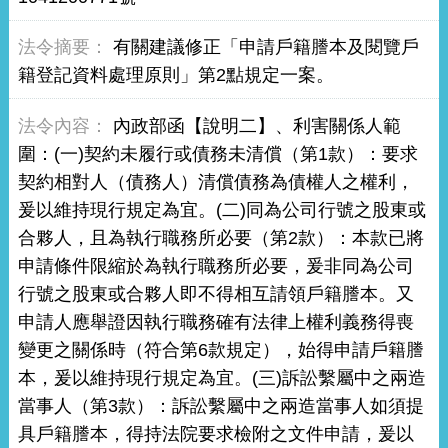
有關建議修正「申請戶籍謄本及閱覽戶
籍登記資料處理原則」第2點規定一案。
內政部函【說明二】、利害關係人範
圍：(一)契約未履行或債務未清償（第1款）：要求
契約相對人（債務人）清償債務為債權人之權利，
爰以維持現行規定為宜。(二)同為公司行號之股東或
合夥人，且為執行職務所必要（第2款）：本款已將
申請條件限縮於為執行職務所必要，爰非同為公司
行號之股東或合夥人即不得相互請領戶籍謄本。又
申請人應舉證因執行職務確有法律上權利義務得喪
變更之關係時（符合第6款規定），始得申請戶籍謄
本，爰以維持現行規定為宜。(三)訴訟繫屬中之兩造
當事人（第3款）：訴訟繫屬中之兩造當事人如須提
具戶籍謄本，得持法院要求檢附之文件申請，爰以