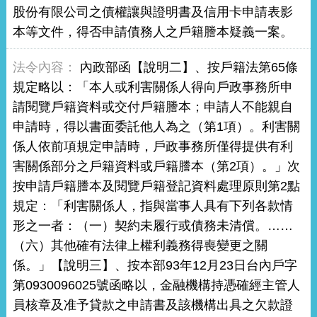
股份有限公司之債權讓與證明書及信用卡申請表影
本等文件，得否申請債務人之戶籍謄本疑義一案。
內政部函【說明二】、按戶籍法第65條
規定略以：「本人或利害關係人得向戶政事務所申
請閱覽戶籍資料或交付戶籍謄本；申請人不能親自
申請時，得以書面委託他人為之（第1項）。利害關
係人依前項規定申請時，戶政事務所僅得提供有利
害關係部分之戶籍資料或戶籍謄本（第2項）。」次
按申請戶籍謄本及閱覽戶籍登記資料處理原則第2點
規定：「利害關係人，指與當事人具有下列各款情
形之一者：（一）契約未履行或債務未清償。……
（六）其他確有法律上權利義務得喪變更之關
係。」【說明三】、按本部93年12月23日台內戶字
第0930096025號函略以，金融機構持憑確經主管人
員核章及准予貸款之申請書及該機構出具之欠款證