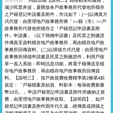
內政部函【說明二】為推動便民服務，
減少民眾奔波，爰開放各戶政事務所代發他所檔存
之戶籍登記申請書及附件，作法如下：(一)以傳真方
式代發：由受理地戶政事務所將「○○縣（市）○○戶
政事務所代發他所檔存之『戶籍登記申請書及附
件』申請書」（以下簡稱申請書）及民眾之附繳證
件傳真至資料檔存地戶政事務所，再由檔存地戶政
事務所回傳資料。(二)以掃描方式代發：由受理地戶
政事務所掃描申請書及民眾之附繳證件，利用戶政
單一簽入系統－即時訊息功能，將電子檔傳送至檔
存地戶政事務所，再由檔存地戶政事務所回傳資
料。【說明三】、按戶政規費收費標準第2條第4款
規定：「戶籍檔案原始資、料影本：每張收費新臺
幣10元。」申請戶籍登記申請書及附件所繳納之規
費，由受理地戶政事務所收取。【說明四】、如戶
籍登記申請書及附件因年代久遠，經傳真或掃描之