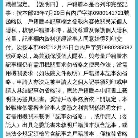
職權認定。【說明四】、戶籍謄本是否列印完整記
事：按本部98年7月29日台內戶字第0980141721號
函略以，戶籍謄本記事欄之登載內容攸關民眾個人
隱私，核發戶籍謄本時，基於尊重及保護個人隱私
考量，記事欄內資料須經當事人同意始得列印交
付。次按本部98年12月25日台內戶字第0980235082
號函略以，為兼顧保護個人隱私，與考量戶籍謄本
記事欄仍有需用機關要求勿省略之便民作法，當需
用機關要求（如法院文件敘明）戶籍謄本記事勿省
略，申請人亦決定被申請人之個人記事須列印或申
請人具結記事勿省略時，應於戶籍謄本申請書上載
明並另簽具結書。爰請戶政事務所依上開規定，本
於職權個案審查當事人提憑之利害關係證明文件，
若需用機關未載明「記事勿省略」，或申請人（委
託人）出具之委託書未敘明戶籍謄本須含記事，或
無法令規定須檢附含記事之戶籍謄本，僅核發省略