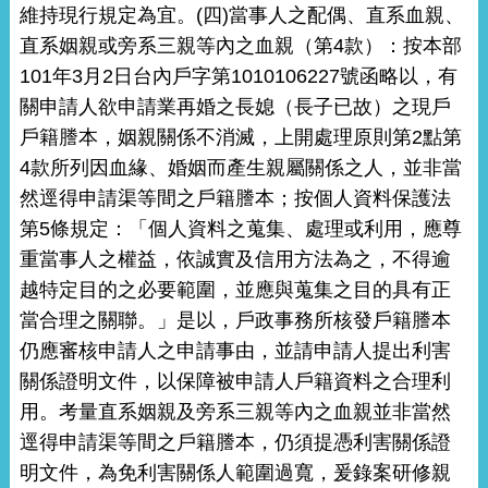
維持現行規定為宜。(四)當事人之配偶、直系血親、
直系姻親或旁系三親等內之血親（第4款）：按本部
101年3月2日台內戶字第1010106227號函略以，有
關申請人欲申請業再婚之長媳（長子已故）之現戶
戶籍謄本，姻親關係不消滅，上開處理原則第2點第
4款所列因血緣、婚姻而產生親屬關係之人，並非當
然逕得申請渠等間之戶籍謄本；按個人資料保護法
第5條規定：「個人資料之蒐集、處理或利用，應尊
重當事人之權益，依誠實及信用方法為之，不得逾
越特定目的之必要範圍，並應與蒐集之目的具有正
當合理之關聯。」是以，戶政事務所核發戶籍謄本
仍應審核申請人之申請事由，並請申請人提出利害
關係證明文件，以保障被申請人戶籍資料之合理利
用。考量直系姻親及旁系三親等內之血親並非當然
逕得申請渠等間之戶籍謄本，仍須提憑利害關係證
明文件，為免利害關係人範圍過寬，爰錄案研修親